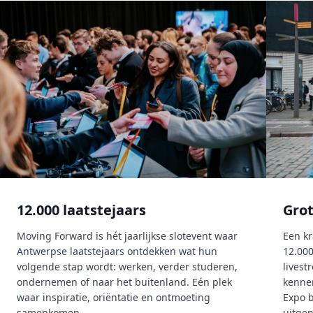
12.000 laatstejaars
Gro
Moving Forward is hét jaarlijkse slotevent waar
Een k
Antwerpse laatstejaars ontdekken wat hun
12.000
volgende stap wordt: werken, verder studeren,
livest
ondernemen of naar het buitenland. Eén plek
kenne
waar inspiratie, oriëntatie en ontmoeting
Expo b
samenkomen.
uitge