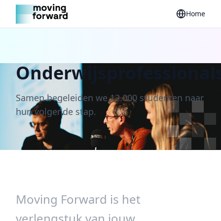
Home
Onderwijsprofessional
Samen begeleiden we 12.000 studenten naar
hun volgende stap.
Moving Forward is het
verlengstuk van jouw